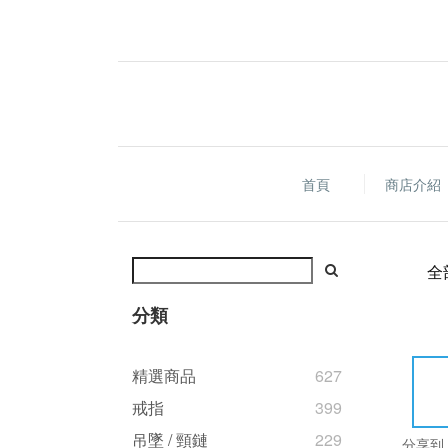
首頁
商店介紹
全
分類
精選商品
627
戒指
399
吊墜 / 頸鏈
229
分享到