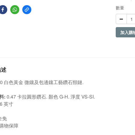
數量
加入購
描述
750 白色黃金 微鑲及包邊鑲工藝鑽石頸鏈.
料:
0.47 卡拉圓形鑽石. 顏色 G-H. 淨度 VS-SI.
6 英寸
全免
 日購物保障