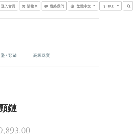
登入會員
購物車
聯絡我們
繁體中文
$ HKD
墜 / 頸鏈
高級珠寶
頸鏈
,893.00