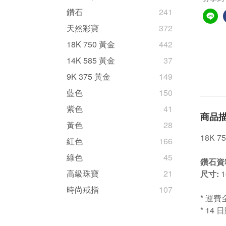
鑽石
241
天然彩寶
372
18K 750 黃金
442
14K 585 黃金
37
9K 375 黃金
149
藍色
150
紫色
41
商品
黃色
28
18K 
紅色
166
綠色
45
鑽石資
高級珠寶
21
尺寸:
1
時尚戒指
107
* 運費
* 14