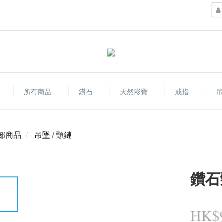
所有商品
鑽石
天然彩寶
戒指
吊
部商品
吊墜 / 頸鏈
鑽石
HK$9