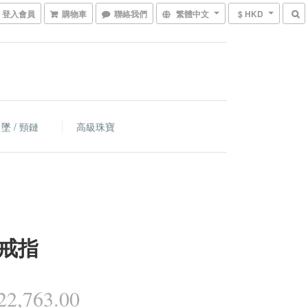
登入會員
購物車
聯絡我們
繁體中文
$ HKD
墜 / 頸鏈
高級珠寶
戒指
2,763.00