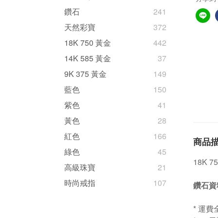
鑽石
241
天然彩寶
372
18K 750 黃金
442
14K 585 黃金
37
9K 375 黃金
149
藍色
150
紫色
41
黃色
28
紅色
166
商品
綠色
45
18K 
高級珠寶
21
時尚戒指
107
鑽石資
* 運費