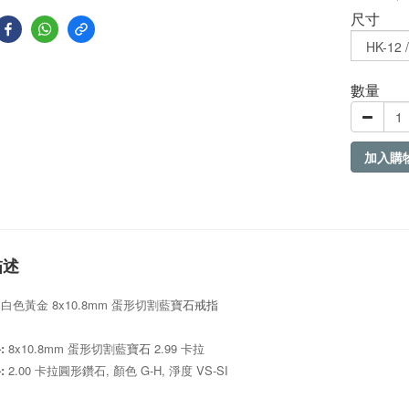
尺寸
數量
加入購
描述
50 白色黃金 8x10.8mm 蛋形切割藍
寶石戒指
料
:
8x10.8mm
蛋形切割藍
2.99 卡拉
寶石
:
2.00
卡拉圓形鑽石,
顏色 G-H
,
淨度
VS-SI