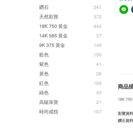
鑽石
241
天然彩寶
372
18K 750 黃金
442
14K 585 黃金
37
9K 375 黃金
149
藍色
150
紫色
41
黃色
28
紅色
166
商品
綠色
45
18K 7
高級珠寶
21
時尚戒指
107
彩寶資
鑽石資料