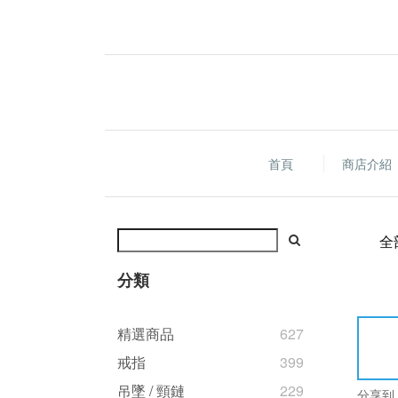
首頁
商店介紹
全
分類
精選商品
627
戒指
399
吊墜 / 頸鏈
229
分享到